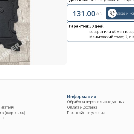
Контакты
131.00
BYN
Заказ и к
+375 29 870 15 80
Гарантия:
30 дней;
Viber
возврат или обмен товар
Меньковский тракт, 2, г.
shupik21@bk.ru
Информация
Обработка персональных данных
вигателя
Оплата и доставка
ок (подкрылок)
Гарантийные условия
КПП