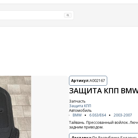
Артикул:
A002167
ЗАЩИТА КПП BMW 6
Запчасть
Защита КПП
Автомобиль
BMW
6 E63/E64
2003-2007
Тайвань. Прессованный войлок. Лючо
задним приводом.
Доставка:
По Республике Беларусь