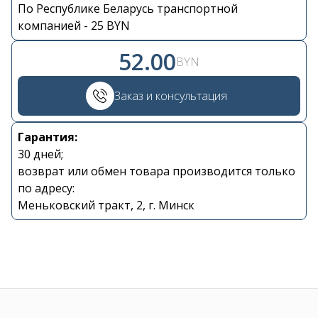
По Республике Беларусь транспортной
Контакты
компанией - 25 BYN
52.00
+375 29 870 15 80
BYN
Заказ и консультация
Viber
Гарантия:
shupik21@bk.ru
30 дней;
возврат или обмен товара производится только
по адресу:
Меньковский тракт, 2, г. Минск