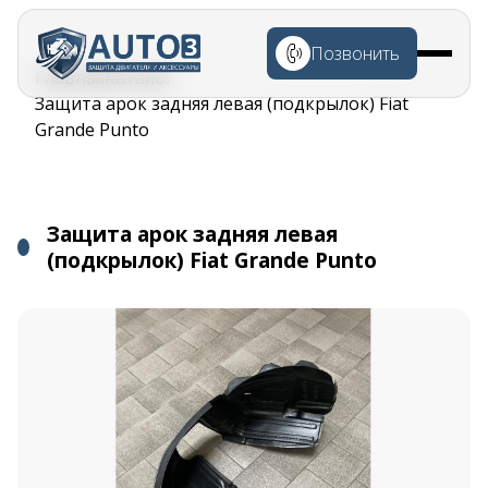
Перейти к
основному
Позвонить
содержанию
Строка
Главная
Каталог
навигации
Защита арок задняя левая (подкрылок) Fiat
Grande Punto
Защита арок задняя левая
(подкрылок) Fiat Grande Punto