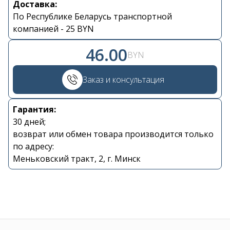
Доставка:
По Республике Беларусь транспортной
Контакты
компанией - 25 BYN
+375 29 870 15 80
46.00
BYN
Viber
Заказ и консультация
shupik21@bk.ru
Гарантия:
30 дней;
возврат или обмен товара производится только
по адресу:
Меньковский тракт, 2, г. Минск