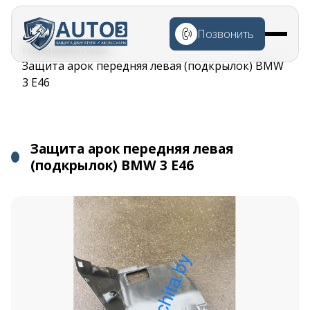
Перейти к
основному
Позвонить
содержанию
Строка
Главная
Каталог
навигации
Защита арок передняя левая (подкрылок) BMW
3 E46
Защита арок передняя левая
(подкрылок) BMW 3 E46