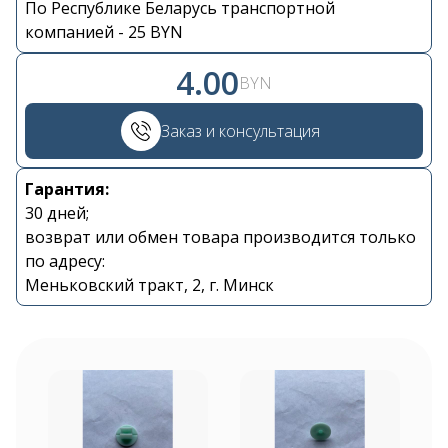
По Республике Беларусь транспортной
компанией - 25 BYN
4.00
BYN
Заказ и консультация
Гарантия:
Контакты
30 дней;
возврат или обмен товара производится только
+375 29 870 15 80
по адресу:
Меньковский тракт, 2, г. Минск
Viber
shupik21@bk.ru