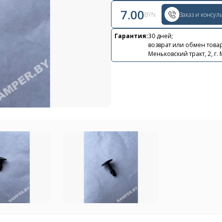
7.00
BYN
Заказ и консул
Гарантия:
30 дней;
возврат или обмен товар
Контакты
Меньковский тракт, 2, г.
+375 29 870 15 80
Viber
shupik21@bk.ru