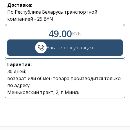
Доставка:
Контакты
По Республике Беларусь транспортной
компанией - 25 BYN
+375 29 870 15 80
49.00
BYN
Viber
Заказ и консультация
shupik21@bk.ru
Гарантия:
30 дней;
возврат или обмен товара производится только
по адресу:
Меньковский тракт, 2, г. Минск