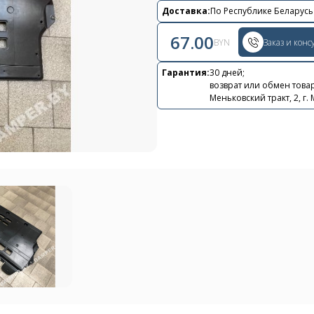
Доставка:
По Республике Беларусь
67.00
BYN
Заказ и конс
Контакты
Гарантия:
30 дней;
возврат или обмен товар
Меньковский тракт, 2, г.
+375 29 870 15 80
Viber
shupik21@bk.ru