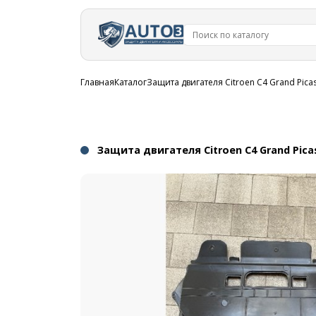
Перейти к
основному
содержанию
Строка
Главная
Каталог
Защита двигателя Citroen C4 Grand Pica
навигации
Защита двигателя Citroen C4 Grand Pica