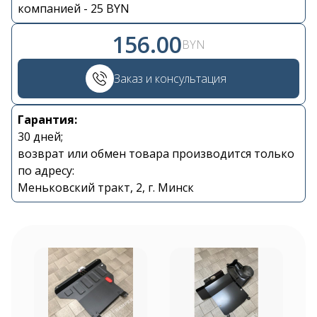
компанией - 25 BYN
156.00
BYN
Контакты
Заказ и консультация
+375 29 870 15 80
Гарантия:
30 дней;
возврат или обмен товара производится только
Viber
по адресу:
Меньковский тракт, 2, г. Минск
shupik21@bk.ru