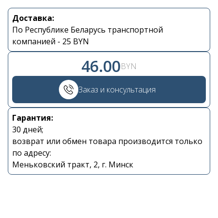
Доставка:
Контакты
По Республике Беларусь транспортной
компанией - 25 BYN
+375 29 870 15 80
46.00
BYN
Viber
Заказ и консультация
shupik21@bk.ru
Гарантия:
30 дней;
возврат или обмен товара производится только
по адресу:
Меньковский тракт, 2, г. Минск