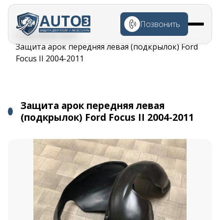
Перейти к
основному
Позвонить
содержанию
Строка
Главная
Каталог
навигации
Защита арок передняя левая (подкрылок) Ford
Focus II 2004-2011
Защита арок передняя левая
(подкрылок) Ford Focus II 2004-2011