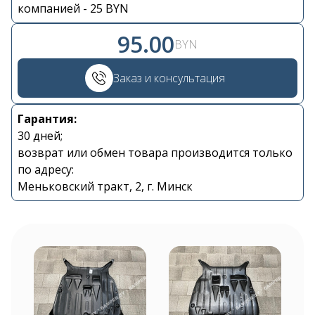
компанией - 25 BYN
95.00
BYN
Заказ и консультация
Гарантия:
Контакты
30 дней;
возврат или обмен товара производится только
по адресу:
+375 29 870 15 80
Меньковский тракт, 2, г. Минск
Viber
shupik21@bk.ru