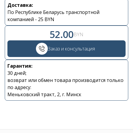
Доставка:
Контакты
По Республике Беларусь транспортной
компанией - 25 BYN
+375 29 870 15 80
52.00
BYN
Viber
Заказ и консультация
shupik21@bk.ru
Гарантия:
30 дней;
возврат или обмен товара производится только
по адресу:
Меньковский тракт, 2, г. Минск