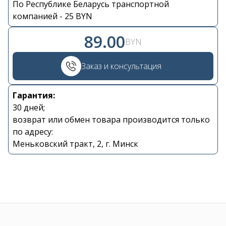
По Республике Беларусь транспортной
Контакты
компанией - 25 BYN
89.00
BYN
+375 29 870 15 80
Заказ и консультация
Viber
Гарантия:
shupik21@bk.ru
30 дней;
возврат или обмен товара производится только
по адресу:
Меньковский тракт, 2, г. Минск