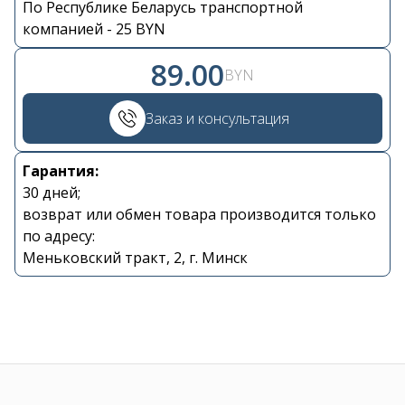
По Республике Беларусь транспортной
Контакты
компанией - 25 BYN
89.00
BYN
+375 29 870 15 80
Заказ и консультация
Viber
Гарантия:
shupik21@bk.ru
30 дней;
возврат или обмен товара производится только
по адресу:
Меньковский тракт, 2, г. Минск