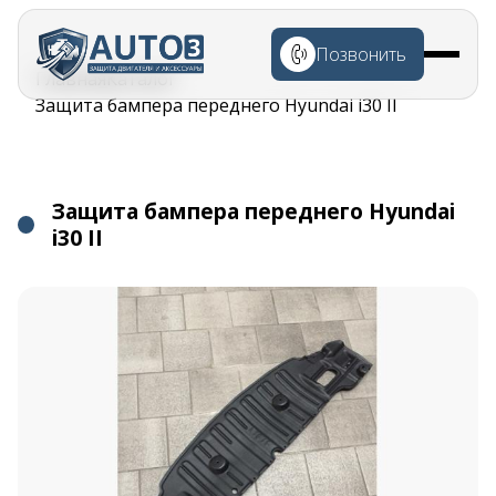
Перейти к
основному
Позвонить
содержанию
Строка
Главная
Каталог
навигации
Защита бампера переднего Hyundai i30 II
Защита бампера переднего Hyundai
i30 II