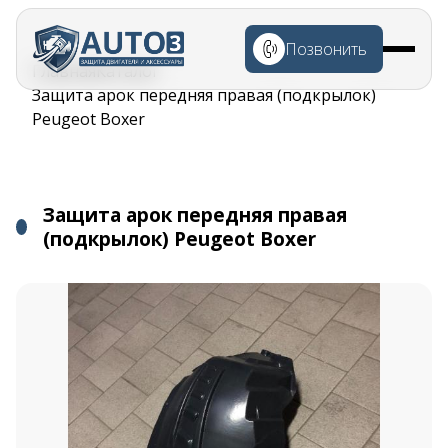
Перейти к
основному
Позвонить
содержанию
Строка
Главная
Каталог
навигации
Защита арок передняя правая (подкрылок)
Peugeot Boxer
Защита арок передняя правая
(подкрылок) Peugeot Boxer