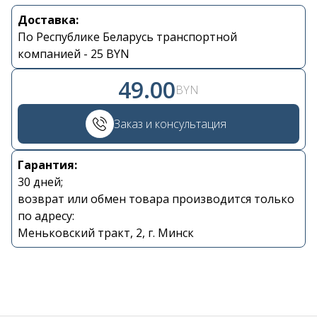
Доставка:
Контакты
По Республике Беларусь транспортной
компанией - 25 BYN
+375 29 870 15 80
49.00
BYN
Viber
Заказ и консультация
shupik21@bk.ru
Гарантия:
30 дней;
возврат или обмен товара производится только
по адресу:
Меньковский тракт, 2, г. Минск