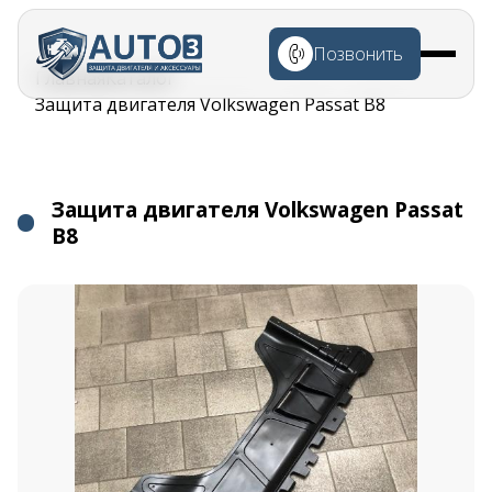
Перейти к
основному
Позвонить
содержанию
Строка
Главная
Каталог
навигации
Защита двигателя Volkswagen Passat B8
Защита двигателя Volkswagen Passat
B8