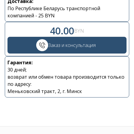
Доставка:
По Республике Беларусь транспортной
Контакты
компанией - 25 BYN
40.00
+375 29 870 15 80
BYN
Viber
Заказ и консультация
shupik21@bk.ru
Гарантия:
30 дней;
возврат или обмен товара производится только
по адресу:
Меньковский тракт, 2, г. Минск