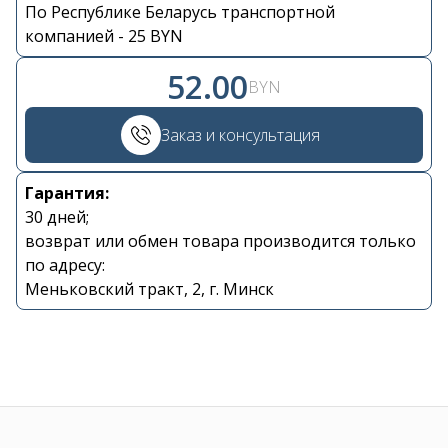
По Республике Беларусь транспортной
Контакты
компанией - 25 BYN
52.00
+375 29 870 15 80
BYN
Заказ и консультация
Viber
Гарантия:
shupik21@bk.ru
30 дней;
возврат или обмен товара производится только
по адресу:
Меньковский тракт, 2, г. Минск