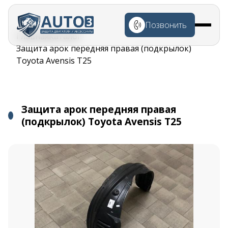
Перейти к
основному
Позвонить
содержанию
Строка
Главная
Каталог
навигации
Защита арок передняя правая (подкрылок)
Toyota Avensis T25
Защита арок передняя правая
(подкрылок) Toyota Avensis T25