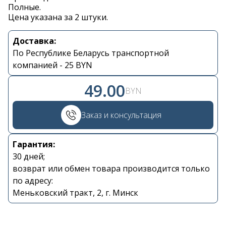
Полные.
Цена указана за 2 штуки.
Контакты
Доставка:
По Республике Беларусь транспортной
компанией - 25 BYN
+375 29 870 15 80
49.00
BYN
Viber
Заказ и консультация
shupik21@bk.ru
Гарантия:
30 дней;
возврат или обмен товара производится только
по адресу:
Меньковский тракт, 2, г. Минск