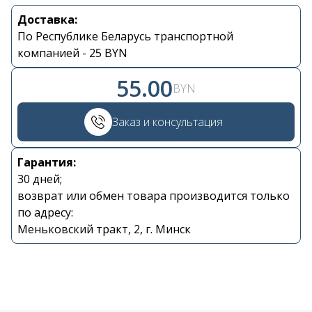
Доставка:
Контакты
По Республике Беларусь транспортной
компанией - 25 BYN
+375 29 870 15 80
55.00
BYN
Viber
Заказ и консультация
shupik21@bk.ru
Гарантия:
30 дней;
возврат или обмен товара производится только
по адресу:
Меньковский тракт, 2, г. Минск