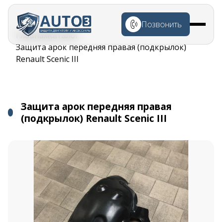
Перейти к
основному
Позвонить
содержанию
Строка
Главная
Каталог
навигации
Защита арок передняя правая (подкрылок)
Renault Scenic III
Защита арок передняя правая
(подкрылок) Renault Scenic III