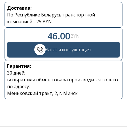
Доставка:
Контакты
По Республике Беларусь транспортной
компанией - 25 BYN
+375 29 870 15 80
46.00
BYN
Viber
Заказ и консультация
shupik21@bk.ru
Гарантия:
30 дней;
возврат или обмен товара производится только
по адресу:
Меньковский тракт, 2, г. Минск