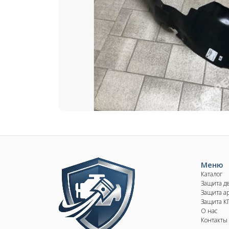
Image
Меню
Каталог
Защита д
Защита ар
Защита 
О нас
Контакты