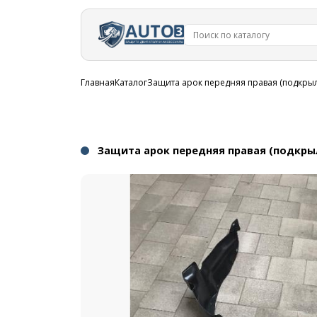
Перейти к
основному
содержанию
Строка
Главная
Каталог
Защита арок передняя правая (подкрыло
навигации
Защита арок передняя правая (подкрыло