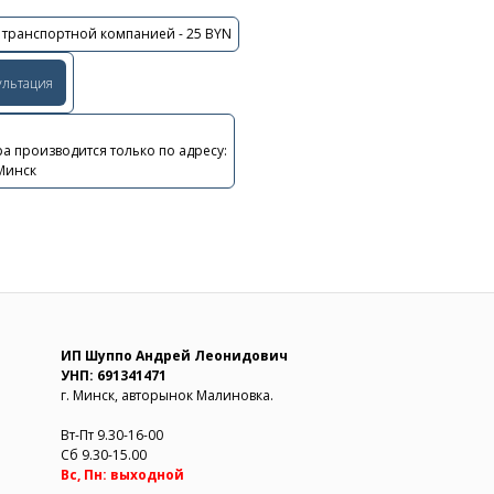
 транспортной компанией - 25 BYN
ультация
а производится только по адресу:
 Минск
ИП Шуппо Андрей Леонидович
УНП: 691341471
г. Минск, авторынок Малиновка.
Вт-Пт 9.30-16-00
Сб 9.30-15.00
Вс, Пн: выходной