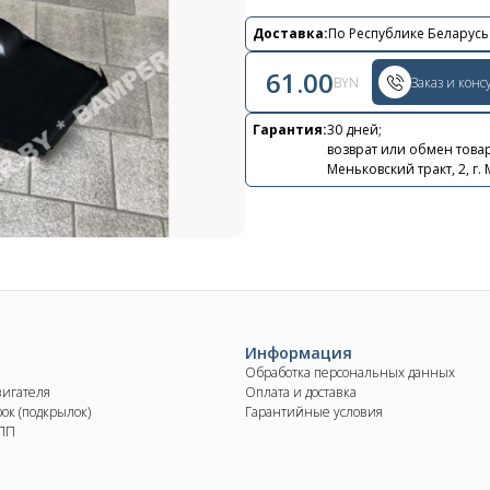
Контакты
Доставка:
По Республике Беларусь
+375 29 870 15 80
61.00
BYN
Заказ и конс
Viber
Гарантия:
30 дней;
shupik21@bk.ru
возврат или обмен товар
Меньковский тракт, 2, г.
Информация
Обработка персональных данных
вигателя
Оплата и доставка
ок (подкрылок)
Гарантийные условия
КПП