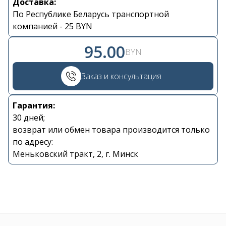
Доставка:
По Республике Беларусь транспортной
Контакты
компанией - 25 BYN
95.00
+375 29 870 15 80
BYN
Viber
Заказ и консультация
shupik21@bk.ru
Гарантия:
30 дней;
возврат или обмен товара производится только
по адресу:
Меньковский тракт, 2, г. Минск