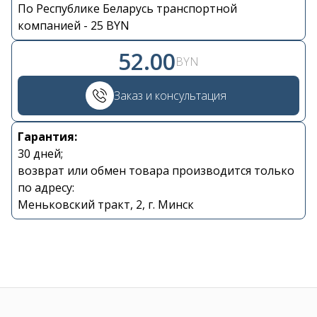
По Республике Беларусь транспортной
Контакты
компанией - 25 BYN
52.00
+375 29 870 15 80
BYN
Заказ и консультация
Viber
Гарантия:
shupik21@bk.ru
30 дней;
возврат или обмен товара производится только
по адресу:
Меньковский тракт, 2, г. Минск