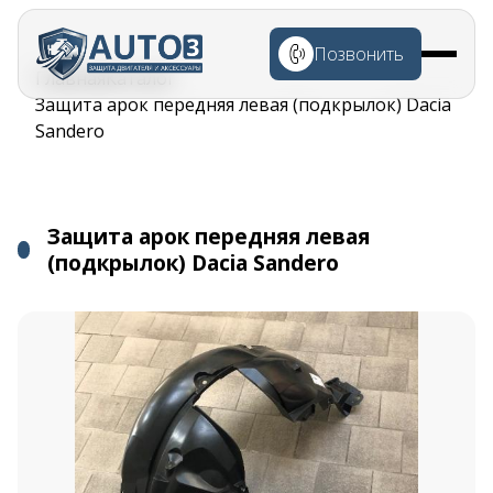
Перейти к
основному
Позвонить
содержанию
Строка
Главная
Каталог
навигации
Защита арок передняя левая (подкрылок) Dacia
Sandero
Защита арок передняя левая
(подкрылок) Dacia Sandero