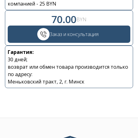
Контакты
компанией - 25 BYN
70.00
BYN
+375 29 870 15 80
Заказ и консультация
Viber
Гарантия:
shupik21@bk.ru
30 дней;
возврат или обмен товара производится только
по адресу:
Меньковский тракт, 2, г. Минск