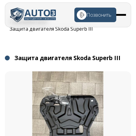
Перейти к
основному
Позвонить
содержанию
Строка
Главная
Каталог
навигации
Защита двигателя Skoda Superb III
Защита двигателя Skoda Superb III