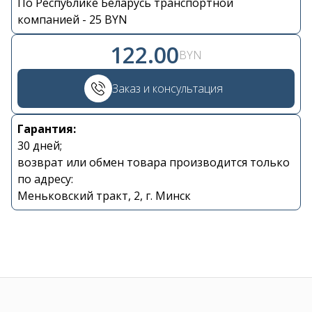
По Республике Беларусь транспортной
Контакты
компанией - 25 BYN
122.00
BYN
+375 29 870 15 80
Заказ и консультация
Viber
Гарантия:
shupik21@bk.ru
30 дней;
возврат или обмен товара производится только
по адресу:
Меньковский тракт, 2, г. Минск