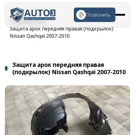
Перейти к
основному
Позвонить
содержанию
Строка
Главная
Каталог
навигации
Защита арок передняя правая (подкрылок)
Nissan Qashqai 2007-2010
Защита арок передняя правая
(подкрылок) Nissan Qashqai 2007-2010