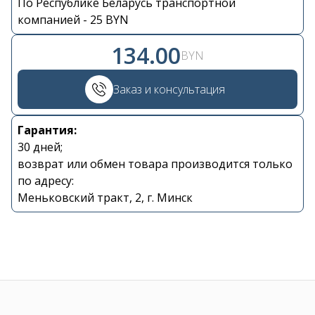
По Республике Беларусь транспортной
Контакты
компанией - 25 BYN
134.00
BYN
+375 29 870 15 80
Заказ и консультация
Viber
Гарантия:
shupik21@bk.ru
30 дней;
возврат или обмен товара производится только
по адресу:
Меньковский тракт, 2, г. Минск