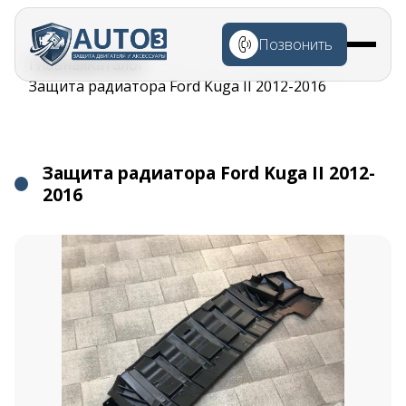
Перейти к
основному
Позвонить
содержанию
Строка
Главная
Каталог
навигации
Защита радиатора Ford Kuga II 2012-2016
Защита радиатора Ford Kuga II 2012-
2016