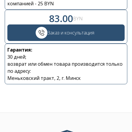
Контакты
компанией - 25 BYN
83.00
BYN
+375 29 870 15 80
Заказ и консультация
Viber
Гарантия:
shupik21@bk.ru
30 дней;
возврат или обмен товара производится только
по адресу:
Меньковский тракт, 2, г. Минск