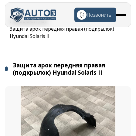
Перейти к
основному
Позвонить
содержанию
Строка
Главная
Каталог
навигации
Защита арок передняя правая (подкрылок)
Hyundai Solaris II
Защита арок передняя правая
(подкрылок) Hyundai Solaris II