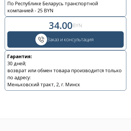
По Республике Беларусь транспортной
Контакты
компанией - 25 BYN
34.00
+375 29 870 15 80
BYN
Заказ и консультация
Viber
Гарантия:
shupik21@bk.ru
30 дней;
возврат или обмен товара производится только
по адресу:
Меньковский тракт, 2, г. Минск