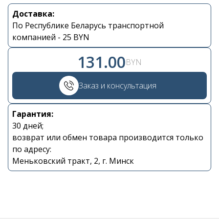
Доставка:
Контакты
По Республике Беларусь транспортной
компанией - 25 BYN
+375 29 870 15 80
131.00
BYN
Viber
Заказ и консультация
shupik21@bk.ru
Гарантия:
30 дней;
возврат или обмен товара производится только
по адресу:
Меньковский тракт, 2, г. Минск