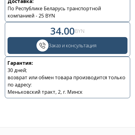
Доставка:
По Республике Беларусь транспортной
Контакты
компанией - 25 BYN
34.00
+375 29 870 15 80
BYN
Viber
Заказ и консультация
shupik21@bk.ru
Гарантия:
30 дней;
возврат или обмен товара производится только
по адресу:
Меньковский тракт, 2, г. Минск