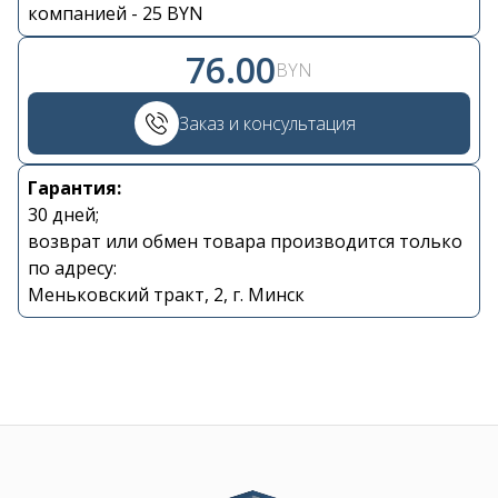
Контакты
компанией - 25 BYN
76.00
BYN
+375 29 870 15 80
Заказ и консультация
Viber
Гарантия:
shupik21@bk.ru
30 дней;
возврат или обмен товара производится только
по адресу:
Меньковский тракт, 2, г. Минск