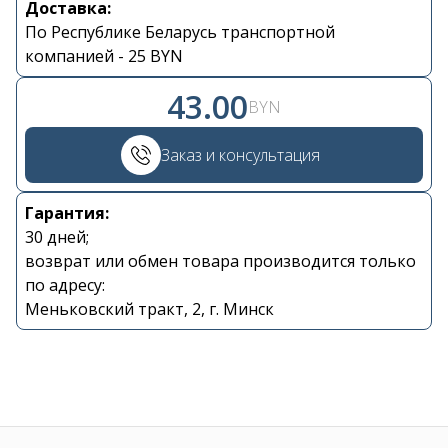
Доставка:
По Республике Беларусь транспортной
Контакты
компанией - 25 BYN
+375 29 870 15 80
43.00
BYN
Viber
Заказ и консультация
shupik21@bk.ru
Гарантия:
30 дней;
возврат или обмен товара производится только
по адресу:
Меньковский тракт, 2, г. Минск