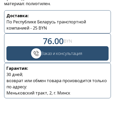
материал: полиэтилен.
Контакты
Доставка:
По Республике Беларусь транспортной
компанией - 25 BYN
+375 29 870 15 80
76.00
BYN
Viber
Заказ и консультация
shupik21@bk.ru
Гарантия:
30 дней;
возврат или обмен товара производится только
по адресу:
Меньковский тракт, 2, г. Минск