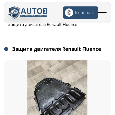
Перейти к
основному
Позвонить
содержанию
Строка
Главная
Каталог
навигации
Защита двигателя Renault Fluence
Защита двигателя Renault Fluence