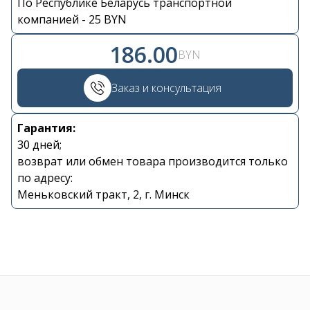
По Республике Беларусь транспортной
Контакты
компанией - 25 BYN
186.00
BYN
+375 29 870 15 80
Заказ и консультация
Viber
Гарантия:
shupik21@bk.ru
30 дней;
возврат или обмен товара производится только
по адресу:
Меньковский тракт, 2, г. Минск