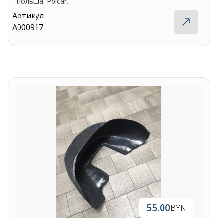
Польша. Polcar.
Артикул
A000917
55.00
BYN