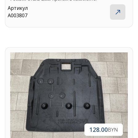
Артикул
A003807
128.00
BYN