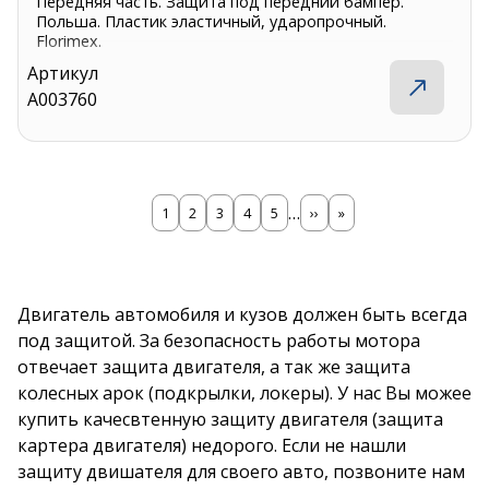
Передняя часть. Защита под передний бампер.
Польша. Пластик эластичный, ударопрочный.
Florimex.
Артикул
A003760
…
Страница
1
Страница
2
Страница
3
Страница
4
Страница
5
Следующая
››
Последняя
»
страница
страница
Нумерация
страниц
Двигатель автомобиля и кузов должен быть всегда
под защитой. За безопасность работы мотора
отвечает защита двигателя, а так же защита
колесных арок (подкрылки, локеры). У нас Вы можее
купить качесвтенную защиту двигателя (защита
картера двигателя) недорого. Если не нашли
защиту двишателя для своего авто, позвоните нам