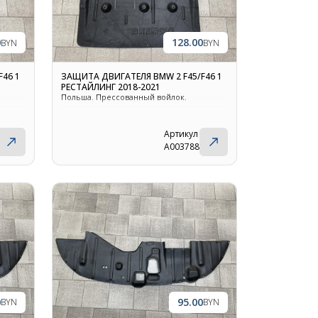
0
128.00
BYN
BYN
46 1
ЗАЩИТА ДВИГАТЕЛЯ BMW 2 F45/F46 1
РЕСТАЙЛИНГ 2018-2021
Польша. Прессованный войлок.
Артикул
A003788
0
95.00
BYN
BYN