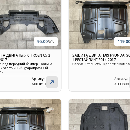
95.00
119.0
BYN
ТА ДВИГАТЕЛЯ CITROEN C5 2
ЗАЩИТА ДВИГАТЕЛЯ HYUNDAI SO
Контакты
2017
1 РЕСТАЙЛИНГ 2014-2017
а под передний бампер. Польша.
Россия. Сталь 2мм. Крепеж в компл
ик эластичный, ударопрочный.
ex.
+375 29 870 15 80
Артикул
Артикул
A003813
A003808
Viber
shupik21@bk.ru