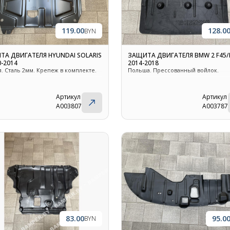
119.00
128.0
BYN
ТА ДВИГАТЕЛЯ HYUNDAI SOLARIS
ЗАЩИТА ДВИГАТЕЛЯ BMW 2 F45/F
0-2014
2014-2018
. Сталь 2мм. Крепеж в комплекте.
Польша. Прессованный войлок.
Артикул
Артикул
A003807
A003787
83.00
95.0
BYN