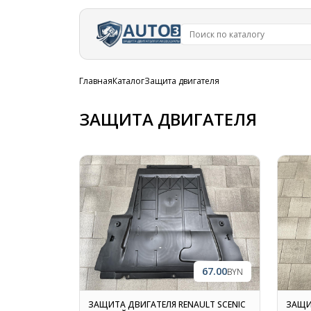
Перейти к
основному
содержанию
Строка
Главная
Каталог
Защита двигателя
навигации
ЗАЩИТА ДВИГАТЕЛЯ
67.00
BYN
ЗАЩИТА ДВИГАТЕЛЯ RENAULT SCENIC
ЗАЩИ