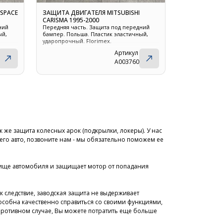
 SPACE
ЗАЩИТА ДВИГАТЕЛЯ MITSUBISHI
CARISMA 1995-2000
ний
Передняя часть. Защита под передний
ый,
бампер. Польша. Пластик эластичный,
ударопрочный. Florimex.
Артикул
A003760
к же защита колесных арок (подкрылки, локеры). У нас
оего авто, позвоните нам - мы обязательно поможем ее
днище автомобиля и защищает мотор от попадания
 следствие, заводская защита не выдерживает
пособна качественно справиться со своими функциями,
 противном случае, Вы можете потратить еще больше