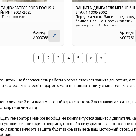
ТА ДВИГАТЕЛЯ FORD FOCUS 4
ЗАЩИТА ДВИГАТЕЛЯ MITSUBISHI
ЙЛИНГ 2021-2025
STAR 1 1998-2002
я. Полипропилен.
Передняя часть. Защита под перед
бампер. Польша. Пластик эластичн
ударопрочный. Florimex.
Артикул
Артикул
A003768
A003761
Страница
1
Страница
2
Страница
3
Страница
4
Страница
5
…
Следующая
››
Последняя
»
страница
страница
Нумерация
страниц
защитой. За безопасность работы мотора отвечает защита двигателя, а та
та картера двигателя) недорого. Если не нашли защиту двишателя для св
 металлический или пластмассовый каркас, который устанавливается на 
х повреждений и т.д.
щиту генератора или же вообще не комплектуются защитой двигателя. Как
 условиях и приходит в непригодность. Защиту двигателя, которая не с
 и как правило эта защита будет закрывать весь ваш моторный отсек. В
обиля.