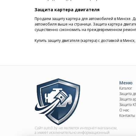
Защита картера двигателя
Продаем защиту картера для автомобилей в Минске. Д
автомобиля выше на странице. Защита картера двигате
существенно сэкономить на преждевременном ремонт
Купить защиту двигателя (картера) с доставкой в Минск
Image
Меню
Каталог
Защита д
Защита ар
Защита 
О нас
Контакты
Сайт auto3.by не является интернет-магазином,
а имеет исключительно информационный