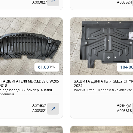
A003827
A003824
61.00
104.0
BYN
ТА ДВИГАТЕЛЯ MERCEDES C W205
ЗАЩИТА ДВИГАТЕЛЯ GEELY CITYR
2018
2024-
а под передний бампер. Англия.
Россия. Сталь. Крепеж в комплекте.
ропилен.
Артикул
Артикул
A003821
A003818