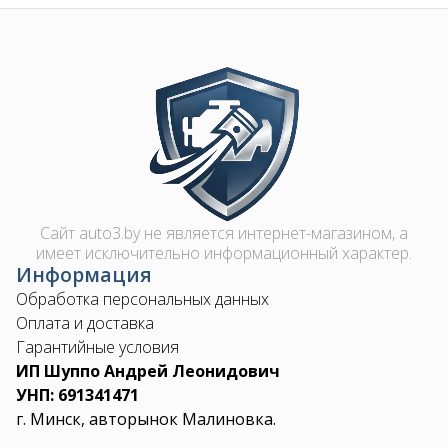
Контакты
Image
+375 29 870 15 80
Viber
shupik21@bk.ru
Сайт auto3.by не является интернет-магазином, а
имеет исключительно информационный характер.
Информация
Обработка персональных данных
Оплата и доставка
Гарантийные условия
ИП Шуппо Андрей Леонидович
УНП: 691341471
г. Минск, авторынок Малиновка.