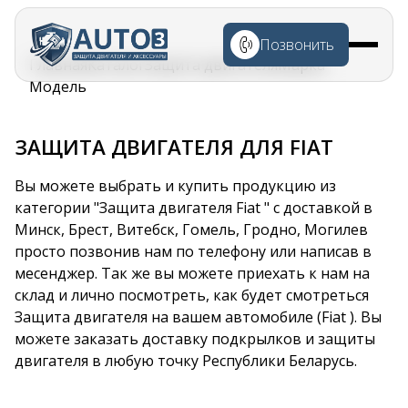
Перейти к
основному
Позвонить
содержанию
Строка
Главная
Каталог
Защита двигателя
Марка
навигации
Модель
ЗАЩИТА ДВИГАТЕЛЯ ДЛЯ FIAT
Вы можете выбрать и купить продукцию из
категории "Защита двигателя Fiat " с доставкой в
Минск, Брест, Витебск, Гомель, Гродно, Могилев
просто позвонив нам по телефону или написав в
месенджер. Так же вы можете приехать к нам на
склад и лично посмотреть, как будет смотреться
Защита двигателя на вашем автомобиле (Fiat ). Вы
можете заказать доставку подкрылков и защиты
двигателя в любую точку Республики Беларусь.