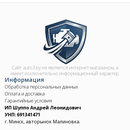
Контакты
Image
+375 29 870 15 80
Viber
shupik21@bk.ru
Сайт auto3.by не является интернет-магазином, а
имеет исключительно информационный характер.
Информация
Обработка персональных данных
Оплата и доставка
Гарантийные условия
ИП Шуппо Андрей Леонидович
УНП: 691341471
г. Минск, авторынок Малиновка.