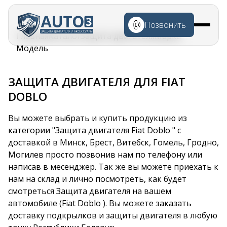
Перейти к
основному
Позвонить
содержанию
Строка
Главная
Каталог
Защита двигателя
Марка
навигации
Модель
ЗАЩИТА ДВИГАТЕЛЯ ДЛЯ FIAT
DOBLO
Вы можете выбрать и купить продукцию из
категории "Защита двигателя Fiat Doblo " с
доставкой в Минск, Брест, Витебск, Гомель, Гродно,
Могилев просто позвонив нам по телефону или
написав в месенджер. Так же вы можете приехать к
нам на склад и лично посмотреть, как будет
смотреться Защита двигателя на вашем
автомобиле (Fiat Doblo ). Вы можете заказать
доставку подкрылков и защиты двигателя в любую