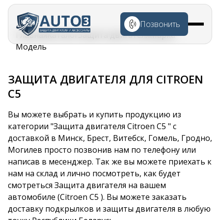
Перейти к
основному
Позвонить
содержанию
Строка
Главная
Каталог
Защита двигателя
Марка
навигации
Модель
ЗАЩИТА ДВИГАТЕЛЯ ДЛЯ CITROEN
C5
Вы можете выбрать и купить продукцию из
категории "Защита двигателя Citroen C5 " с
доставкой в Минск, Брест, Витебск, Гомель, Гродно,
Могилев просто позвонив нам по телефону или
написав в месенджер. Так же вы можете приехать к
нам на склад и лично посмотреть, как будет
смотреться Защита двигателя на вашем
автомобиле (Citroen C5 ). Вы можете заказать
доставку подкрылков и защиты двигателя в любую