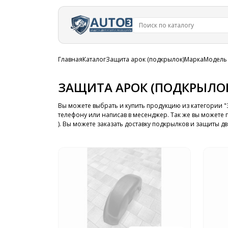
Перейти к
основному
содержанию
Строка
Главная
Каталог
Защита арок (подкрылок)
Марка
Модель
навигации
ЗАЩИТА АРОК (ПОДКРЫЛОК
Вы можете выбрать и купить продукцию из категории "З
телефону или написав в месенджер. Так же вы можете п
). Вы можете заказать доставку подкрылков и защиты д