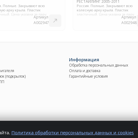
РЕСТАЙЛИНГ 2005-2011
я. Полные. Закрывают всю
Россия. Полные. Закрывают всю
ую арку крыла. Пластик
колесную арку крыла. Пластик
чный. Цена указана за пару.
эластичный. Цена указана за пару.
Артикул
Артикул
A002947
A002948
Информация
Обработка персональных данных
вигателя
Оплата и доставка
ок (подкрылок)
Гарантийные условия
КПП
айта.
Политика обработки персональных данных и cookies