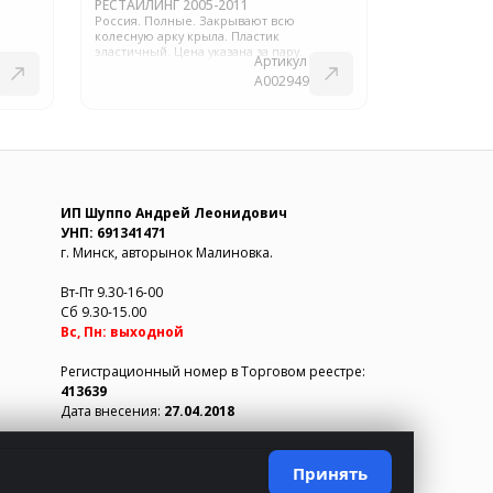
РЕСТАЙЛИНГ 2005-2011
Россия. Полные. Закрывают всю
колесную арку крыла. Пластик
эластичный. Цена указана за пару.
Артикул
A002949
ИП Шуппо Андрей Леонидович
УНП: 691341471
г. Минск, авторынок Малиновка.
Вт-Пт 9.30-16-00
Сб 9.30-15.00
Вс, Пн: выходной
Регистрационный номер в Торговом реестре:
413639
Дата внесения:
27.04.2018
Принять
Создано в
LIUKIT