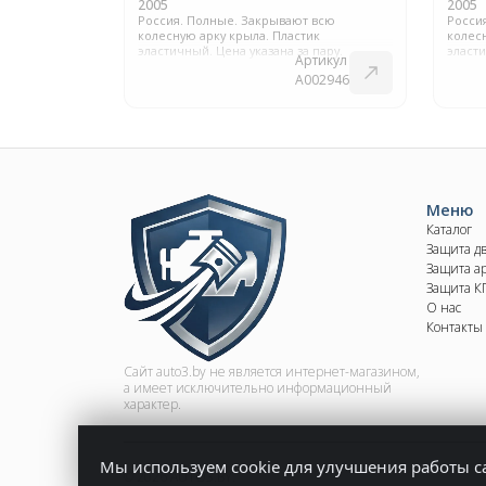
2005
2005
Россия. Полные. Закрывают всю
Росси
колесную арку крыла. Пластик
колесн
эластичный. Цена указана за пару.
эласти
Артикул
A002946
Image
Меню
Каталог
Защита д
Защита ар
Защита 
О нас
Контакты
Сайт auto3.by не является интернет-магазином,
а имеет исключительно информационный
характер.
Мы используем cookie для улучшения работы с
© 2026 AUTO3.BY.