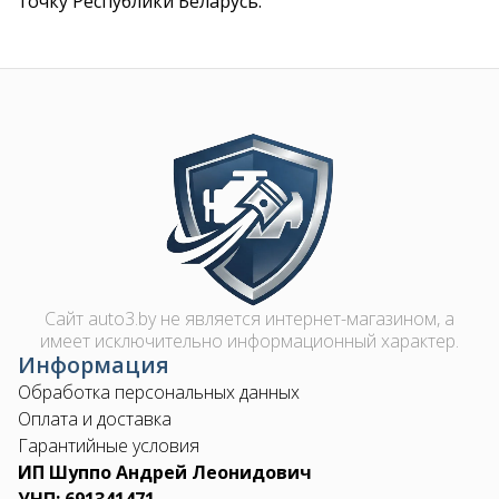
точку Республики Беларусь.
Контакты
Image
+375 29 870 15 80
Viber
shupik21@bk.ru
Сайт auto3.by не является интернет-магазином, а
имеет исключительно информационный характер.
Информация
Обработка персональных данных
Оплата и доставка
Гарантийные условия
ИП Шуппо Андрей Леонидович