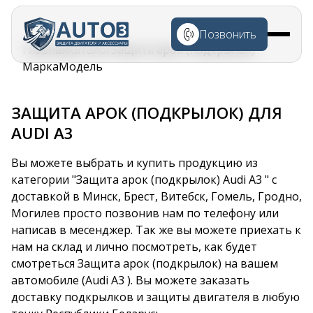
Перейти к
основному
Позвонить
содержанию
Строка
Главная
Каталог
Защита арок (подкрылок)
навигации
Марка
Модель
ЗАЩИТА АРОК (ПОДКРЫЛОК) ДЛЯ
AUDI A3
Вы можете выбрать и купить продукцию из
категории "Защита арок (подкрылок) Audi A3 " с
доставкой в Минск, Брест, Витебск, Гомель, Гродно,
Могилев просто позвонив нам по телефону или
написав в месенджер. Так же вы можете приехать к
нам на склад и лично посмотреть, как будет
смотреться Защита арок (подкрылок) на вашем
автомобиле (Audi A3 ). Вы можете заказать
доставку подкрылков и защиты двигателя в любую